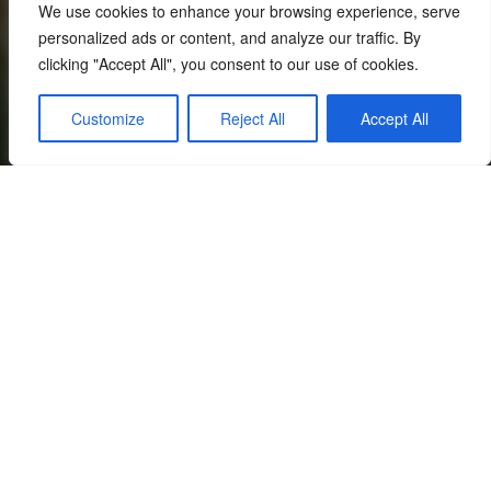
We use cookies to enhance your browsing experience, serve
personalized ads or content, and analyze our traffic. By
clicking "Accept All", you consent to our use of cookies.
Customize
Reject All
Accept All
Η επιθυμία μας για τη διατύπωση ευχών ενόψει
των Χριστουγέννων και του νέου έτους είναι
διαρκής, διότι θεωρούμε ότι ο κόσμος μας, η
ανθρωπότητα, τις έχει απόλυτη ανάγκη. Οι
άνθρωποι στηρίζονται στις ευχές, τις θεωρούν
ανέκαθεν το ψυχολογικό εφαλτήριο για τις
προσπάθειές τους ώστε να διάγουν έναν καλό
καθημερινό βίο, έχοντας τουλάχιστον τα
απαραίτητα: καλή υγεία, στοιχειώδη οικονομική