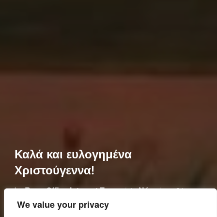
Καλά και ευλογημένα
Χριστούγεννα!
Posted
by
Repr. Office Internet Team
in
Νέα
on
21
on
Δεκεμβρίου, 2023
We value your privacy