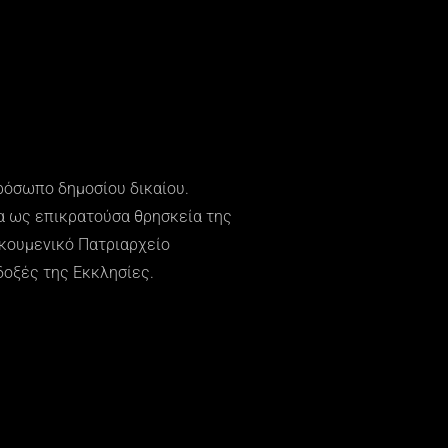
πρόσωπο δημοσίου δικαίου.
α ως επικρατούσα θρησκεία της
ικουμενικό Πατριαρχείο
οξές της Εκκλησίες.