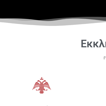
Εκκλ
Γ