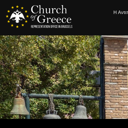
Η Αντ