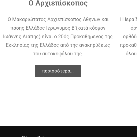
Ο Αρχιεπίσκοπος
Ο Mακαριώτατος Αρχιεπίσκοπος Αθηνών και
Η Ιερά
πάσης Ελλάδος Ιερώνυμος Β΄(κατά κόσμον
όρ
Ιωάννης Λιάπης) είναι ο 20ός Προκαθήμενος της
ορθόδ
Εκκλησίας της Ελλάδος από της ανακηρύξεως
προκαθ
του αυτοκεφάλου της.
όλου
περισσότερα...