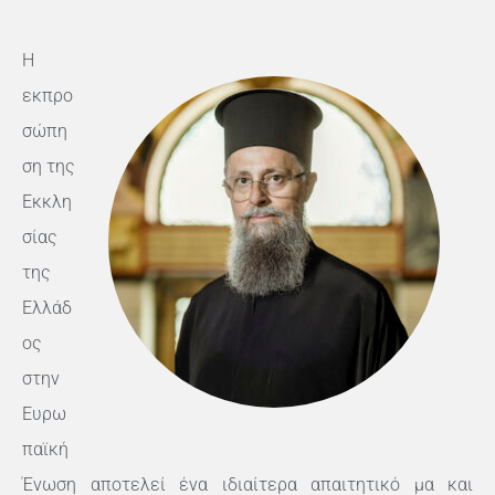
Η
εκπρο
σώπη
ση της
Εκκλη
σίας
της
Ελλάδ
ος
στην
Ευρω
παϊκή
Ένωση αποτελεί ένα ιδιαίτερα απαιτητικό μα και